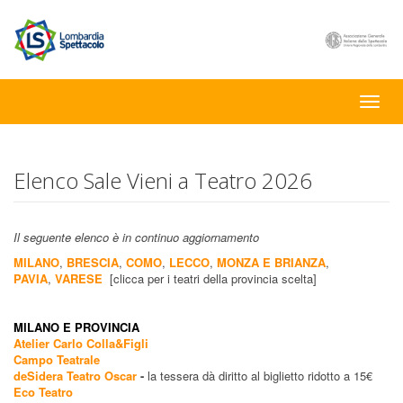
Toggle
naviga
Elenco Sale Vieni a Teatro 2026
Il seguente elenco è in continuo aggiornamento
MILANO
,
BRESCIA
,
COMO
,
LECCO
,
MONZA E BRIANZA
,
PAVIA
,
VARESE
[clicca per i teatri della provincia scelta]
MILANO E PROVINCIA
Atelier Carlo Colla&Figli
Campo Teatrale
deSidera Teatro Oscar
-
la tessera dà diritto al biglietto ridotto a 15€
Eco Teatro