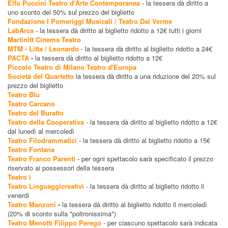
Elfo Puccini Teatro d'Arte Contemporanea
- la tessera dà diritto a
uno sconto del 50% sul prezzo del biglietto
Fondazione I Pomeriggi Musicali / Teatro Dal Verme
LabArca
- la tessera dà diritto al biglietto ridotto a 12€ tutti i giorni
Martinitt Cinema Teatro
MTM - Litta / Leonardo
- la tessera dà diritto al biglietto ridotto a 24€
PACTA
-
la tessera dà diritto al biglietto ridotto a 12€
Piccolo Teatro di Milano Teatro d'Europa
Società del Quartetto
la tessera dà diritto a una riduzione del 20% sul
prezzo del biglietto
Teatro Blu
Teatro Carcano
Teatro del Buratto
Teatro della Cooperativa
- la tessera dà diritto al biglietto ridotto a 12€
dal lunedì al mercoledì
Teatro Filodrammatici
- la tessera dà diritto al biglietto ridotto a 15€
Teatro Fontana
Teatro Franco Parenti
- per ogni spettacolo sarà specificato il prezzo
riservato ai possessori della tessera
Teatro i
Teatro Linguaggicreativi
- la tessera dà diritto al biglietto ridotto il
venerdì
Teatro Manzoni
-
la tessera dà diritto al biglietto ridotto il mercoledì
(20% di sconto sulla "poltronissima")
Teatro Menotti Filippo Perego
- per ciascuno spettacolo sarà indicata