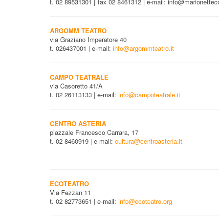
t. 02 89531301
|
fax 02 8461312 | e-mail: info@marionetteco
ARGOMM TEATRO
via Graziano Imperatore 40
t. 026437001 | e-mail:
info@argommteatro.it
CAMPO TEATRALE
via Casoretto 41/A
t. 02 26113133 | e-mail:
info@campoteatrale.it
CENTRO ASTERIA
piazzale Francesco Carrara, 17
t. 02 8460919 | e-mail:
cultura@centroasteria.it
ECOTEATRO
Via Fezzan 11
t. 02 82773651 | e-mail:
info@ecoteatro.org