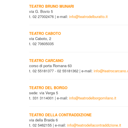
TEATRO BRUNO MUNARI
via G. Bovio 5
t. 02 27002476 | e-mail:
info@teatrodelburatto.it
TEATRO CABOTO
via Caboto, 2
t. 02 70605035
TEATRO CARCANO
corso di porta Romana 63
t. 02 55181377 - 02 55181362 | e-mail:
info@teatrocarcano
TEATRO DEL BORGO
sede: via Verga 5
t. 331 3114001 | e-mail:
info@teatrodelborgomilano.it
TEATRO DELLA CONTRADDIZIONE
via della Braida 6
t. 02 5462155 | e-mail:
info@teatrodellacontraddizione.it