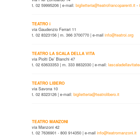
t. 02 59995206 | e-mail:
biglietteria@teatrofrancoparenti.it
-
TEATRO i
via Gaudenzio Ferrari 11
t. 02 8323156 | m. 366 3700770 | e-mail
info@teatroi.org
TEATRO LA SCALA DELLA VITA
via Piolti De’ Bianchi 47
t. 02 63633353 | m. 333 8832030 | e-mail:
lascaladellavita
TEATRO LIBERO
via Savona 10
t. 02 8323126 | e-mail:
biglietteria@teatrolibero.it
TEATRO MANZONI
via Manzoni 42
t. 02 7636901 - 800 914350 | e-mail
info@teatromanzoni.it