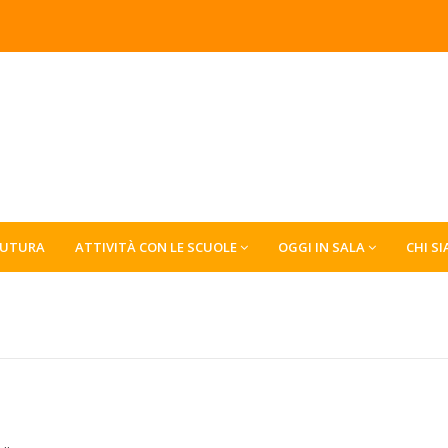
FUTURA
ATTIVITÀ CON LE SCUOLE
OGGI IN SALA
CHI S