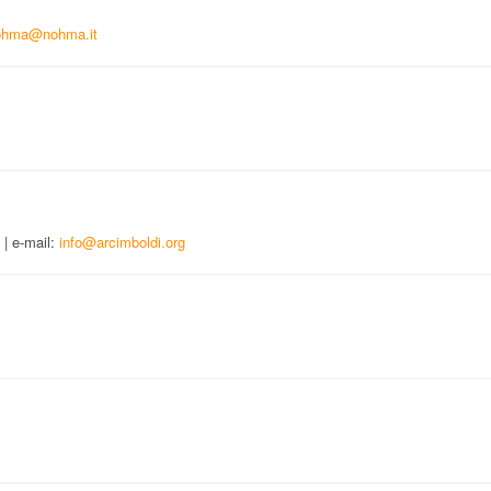
ohma@nohma.it
 | e-mail:
info@arcimboldi.org