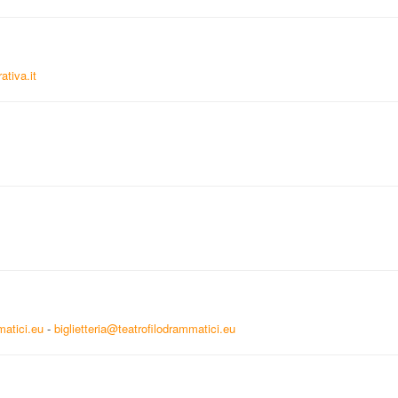
ativa.it
matici.eu
-
biglietteria@teatrofilodrammatici.eu