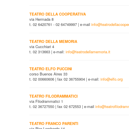
TEATRO DELLA COOPERATIVA
via Hermada 8
t. 02 6420761 - 02 64749997 | e-mail
info@teatrodellacooper
TEATRO DELLA MEMORIA
via Cucchiari 4
t. 02 313663 | e-mail:
info@teatrodellamemoria.it
TEATRO ELFO PUCCINI
corso Buenos Aires 33
t. 02 00660606 | fax 02 36755904 | e-mail:
info@elfo.org
TEATRO FILODRAMMATICI
via Filodrammatici 1
t. 02 36727550 | fax 02 672553 | e-mail
info@teatrofilodram
TEATRO FRANCO PARENTI
via Pier Lombardo 14