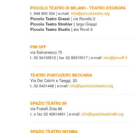
PICCOLO TEATRO DI MILANO - TEATRO D'EUROPA
t. 848 800 304 | e-mail:
info@piccoloteatro.org
Piccolo Teatro Grassi
| via Rovello 2
Piccolo Teatro Strehler |
largo Greppi
Piccolo Teatro Studio | v
ia Rivoli 6
PIM OFF
via Selvanesco 75
t. 02 54102612 | fax 02 89315017 | e-mail:
info@pimoff.it
TEATRO PUNTOZERO BECCARIA
Via Dei Calchi e Taeggi, 20
t. 02 6431448 | e-mail:
info@puntozeroteatro.org
SPAZIO TEATRO 89
via Fratelli Zoia 89
t. e fax 02 40914901 | e-mail:
info@spazioteatro89.org
SPAZIO TEATRO NO'HMA