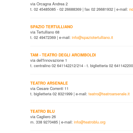
via Orcagna Andrea 2
t. 02 45485085 - 02 26688369 | fax 02 26681932 | e-mail:
n
SPAZIO TERTULLIANO
via Tertulliano 68
t. 02 49472369 | e-mail:
info@spaziotertulliano.it
TAM - TEATRO DEGLI ARCIMBOLDI
via dell'Innovazione 1
t. centralino 02 641142212/214 - t. biglietteria 02 641142200
TEATRO ARSENALE
via Cesare Correnti 11
t. biglietteria 02 8321999 | e-mail:
teatro@teatroarsenale.it
TEATRO BLU
via Cagliero 26
m.
338 9270485 | e-mail:
info@teatroblu.org