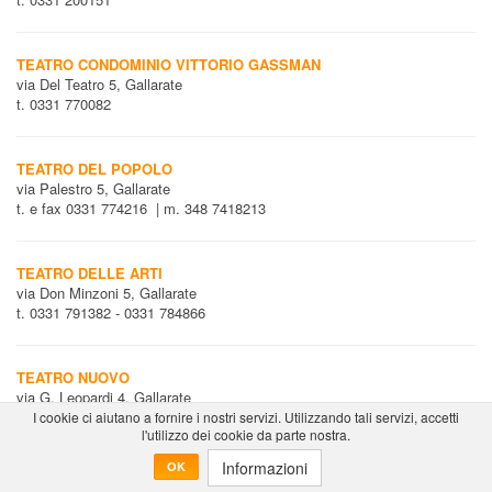
TEATRO CONDOMINIO VITTORIO GASSMAN
via Del Teatro 5, Gallarate
t. 0331 770082
TEATRO DEL POPOLO
via Palestro 5, Gallarate
t. e fax 0331 774216 | m. 348 7418213
TEATRO DELLE ARTI
via Don Minzoni 5, Gallarate
t. 0331 791382 - 0331 784866
TEATRO NUOVO
via G. Leopardi 4, Gallarate
Tel. 0331245580
I cookie ci aiutano a fornire i nostri servizi. Utilizzando tali servizi, accetti
l'utilizzo dei cookie da parte nostra.
e-mail:
teatronuovo@micgallarate.it
Informazioni
OK