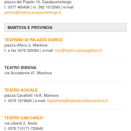
piazza del Popolo 15, Casalpusterlengo
t. 0377 460436 | m. 392 1512590 | e-mail
perinfo@teatrocasalpusterlengo.it
MANTOVA E PROVINCIA
TEATRINO DI PALAZZO D'ARCO
piazza d'Arco 2, Mantova
t. e fax 0376 325363 | e-mail:
info@teatro-campogalliani.it
TEATRO BIBIENA
via Accademia 47, Mantova
TEATRO SOCIALE
piazza Cavallotti 14/A, Mantova
t. 0376 1974836 | e-mail:
biglietteria@teatrosocialemantova.it
TEATRO SAN CARLO
via Libertà 2, Asola
t. 0376 710171-720645