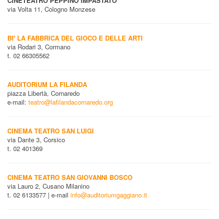
CINETEATRO PEPPINO IMPASTATO
via Volta 11, Cologno Monzese
BI' LA FABBRICA DEL GIOCO E DELLE ARTI
via Rodari 3, Cormano
t. 02 66305562
AUDITORIUM LA FILANDA
piazza Libertà, Cornaredo
e-mail:
teatro@lafilandacornaredo.org
CINEMA TEATRO SAN LUIGI
via Dante 3, Corsico
t. 02 401369
CINEMA TEATRO SAN GIOVANNI BOSCO
via Lauro 2, Cusano Milanino
t. 02 6133577 | e-mail
info@auditoriumgaggiano.it