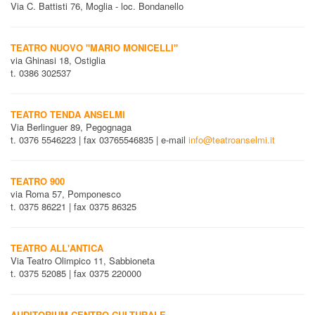
Via C. Battisti 76, Moglia - loc. Bondanello
TEATRO NUOVO "MARIO MONICELLI"
via Ghinasi 18, Ostiglia
t. 0386 302537
TEATRO TENDA ANSELMI
Via Berlinguer 89, Pegognaga
t. 0376 5546223 | fax 03765546835 | e-mail
info@teatroanselmi.it
TEATRO 900
via Roma 57, Pomponesco
t. 0375 86221 | fax 0375 86325
TEATRO ALL'ANTICA
Via Teatro Olimpico 11, Sabbioneta
t. 0375 52085 | fax 0375 220000
AUDITORIUM CENTRO CULTURALE