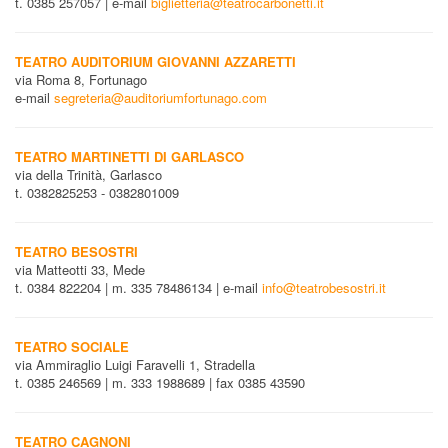
t. 0385 257057 | e-mail
biglietteria@teatrocarbonetti.it
TEATRO AUDITORIUM GIOVANNI AZZARETTI
via Roma 8, Fortunago
e-mail
segreteria@auditoriumfortunago.com
TEATRO MARTINETTI DI GARLASCO
via della Trinità, Garlasco
t. 0382825253 - 0382801009
TEATRO BESOSTRI
via Matteotti 33, Mede
t. 0384 822204 | m. 335 78486134 | e-mail
info@teatrobesostri.it
TEATRO SOCIALE
via Ammiraglio Luigi Faravelli 1, Stradella
t. 0385 246569 | m. 333 1988689 | fax 0385 43590
TEATRO CAGNONI