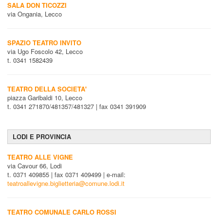
SALA DON TICOZZI
via Ongania, Lecco
SPAZIO TEATRO INVITO
via Ugo Foscolo 42, Lecco
t. 0341 1582439
TEATRO DELLA SOCIETA'
piazza Garibaldi 10, Lecco
t. 0341 271870/481357/481327 | fax 0341 391909
LODI E PROVINCIA
TEATRO ALLE VIGNE
via Cavour 66, Lodi
t. 0371 409855 | fax 0371 409499 | e-mail:
teatroallevigne.biglietteria@comune.lodi.it
TEATRO COMUNALE CARLO ROSSI