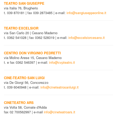
TEATRO SAN GIUSEPPE
via Italia 76, Brugherio
t. 039 870181 | fax 039 2873485 | e-mail:
info@sangiuseppeonline.it
TEATRO EXCELSIOR
via San Carlo 20 | Cesano Maderno
t. 0362 541028 | fax 0362 528319 | e-mail:
info@excelsiorcesano.it
CENTRO DON VIRGINIO PEDRETTI
via Molino Arese 15, Cesano Maderno
t. e fax 0362 546397 | e-mail:
info@cvpteatro.it
CINE-TEATRO SAN LUIGI
via De Giorgi 56, Concorezzo
t. 039 6040948 | e-mail:
info@cineteatrosanluigi.it
CINETEATRO ARS
via Volta 58, Cornate d'Adda
fax 02 700562997 | e-mail
info@cineteatroars.it