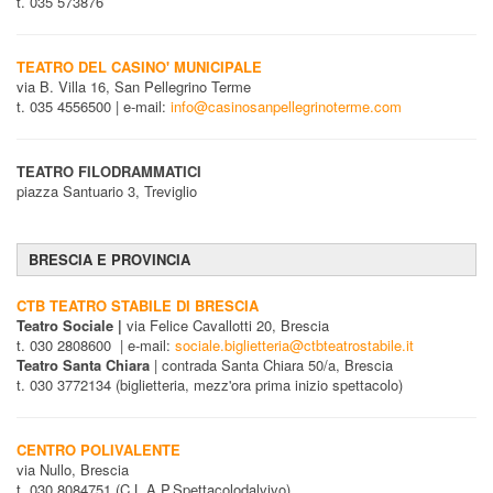
t. 035 573876
TEATRO DEL CASINO' MUNICIPALE
via B. Villa 16, San Pellegrino Terme
t. 035 4556500 | e-mail:
info@casinosanpellegrinoterme.com
TEATRO FILODRAMMATICI
piazza Santuario 3, Treviglio
BRESCIA E PROVINCIA
CTB TEATRO STABILE DI BRESCIA
Teatro Sociale |
via Felice Cavallotti 20, Brescia
t. 030 2808600 | e-mail:
sociale.biglietteria@ctbteatrostabile.it
Teatro Santa Chiara
| contrada Santa Chiara 50/a, Brescia
t. 030 3772134 (biglietteria, mezz'ora prima inizio spettacolo)
CENTRO POLIVALENTE
via Nullo, Brescia
t. 030 8084751 (C.L.A.P.Spettacolodalvivo)