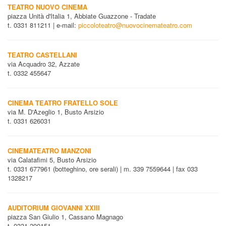
TEATRO NUOVO CINEMA
piazza Unità d'Italia 1, Abbiate Guazzone - Tradate
t. 0331 811211 | e-mail:
piccoloteatro@nuovocinemateatro.com
TEATRO CASTELLANI
via Acquadro 32, Azzate
t. 0332 455647
CINEMA TEATRO FRATELLO SOLE
via M. D'Azeglio 1, Busto Arsizio
t. 0331 626031
CINEMATEATRO MANZONI
via Calatafimi 5, Busto Arsizio
t. 0331 677961 (botteghino, ore serali) | m. 339 7559644 | fax 033
1328217
AUDITORIUM GIOVANNI XXIII
piazza San Giulio 1, Cassano Magnago
t. 0331 200151