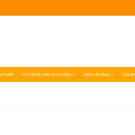
FUTURA
ATTIVITÀ CON LE SCUOLE
OGGI IN SALA
CHI S