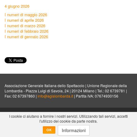
4 giugno 2026
I numeri di maggio 2026
I numeri di aprile 2026
I numeri di marzo 2026
I numeri di febbraio 2026
I numeri di gennaio 2026
Associazione Generale Italiana dello Spettacolo | Unione Regionale della
Lombardia - Piazza Luigi di Savoia, 24 | 20124 Milano | Tel.: 02 6739781 |
Fax: 02 67397860 |
info@agislombarda.it
| Partita IVA: 07674930156
Copyright @ 2015
18Months S.r.l.
I cookie ci aiutano a fornire i nostri servizi. Utilizzando tali servizi, accetti
l'utilizzo dei cookie da parte nostra.
Informazioni
OK